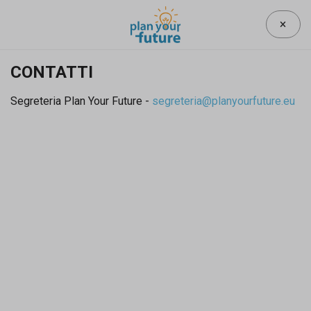
Sono già registrato
CONTATTI
Username o indirizzo e-mail
Segreteria Plan Your Future -
segreteria@planyourfuture.eu
Password
Entra
Hai dimenticato la password?
Non sei registrato? Registrati