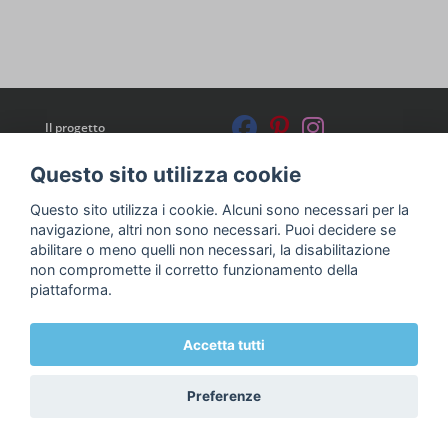
Il progetto
Chi siamo
Privacy & Cookie Policy
Questo sito utilizza cookie
Contatti
Questo sito utilizza i cookie. Alcuni sono necessari per la
navigazione, altri non sono necessari. Puoi decidere se
abilitare o meno quelli non necessari, la disabilitazione
non compromette il corretto funzionamento della
piattaforma.
Accetta tutti
© 2018 Fondazione Edulife Onlus • Lungadige Galtarossa, 21 •
Verona
Preferenze