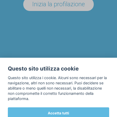
Inizia la profilazione
UN'AZIENDA/ENTE?
Il progetto
Chi siamo
Privacy & Cookie Policy
Questo sito utilizza cookie
Contatti
Questo sito utilizza i cookie. Alcuni sono necessari per la
navigazione, altri non sono necessari. Puoi decidere se
abilitare o meno quelli non necessari, la disabilitazione
non compromette il corretto funzionamento della
piattaforma.
Accetta tutti
© 2018 Fondazione Edulife Onlus • Lungadige Galtarossa, 21 •