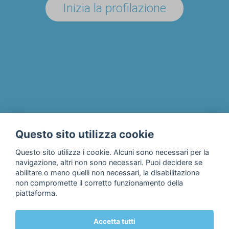
Inizia la profilazione
UN'AZIENDA/ENTE?
Il progetto
Chi siamo
Privacy & Cookie Policy
Questo sito utilizza cookie
Contatti
Questo sito utilizza i cookie. Alcuni sono necessari per la
navigazione, altri non sono necessari. Puoi decidere se
abilitare o meno quelli non necessari, la disabilitazione
non compromette il corretto funzionamento della
piattaforma.
Accetta tutti
© 2018 Fondazione Edulife Onlus • Lungadige Galtarossa, 21 •