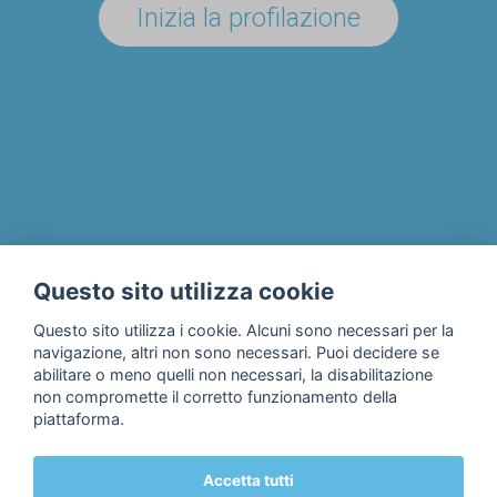
Inizia la profilazione
UN'AZIENDA/ENTE?
Il progetto
Chi siamo
Privacy & Cookie Policy
Questo sito utilizza cookie
Contatti
Questo sito utilizza i cookie. Alcuni sono necessari per la
navigazione, altri non sono necessari. Puoi decidere se
abilitare o meno quelli non necessari, la disabilitazione
non compromette il corretto funzionamento della
piattaforma.
Accetta tutti
© 2018 Fondazione Edulife Onlus • Lungadige Galtarossa, 21 •